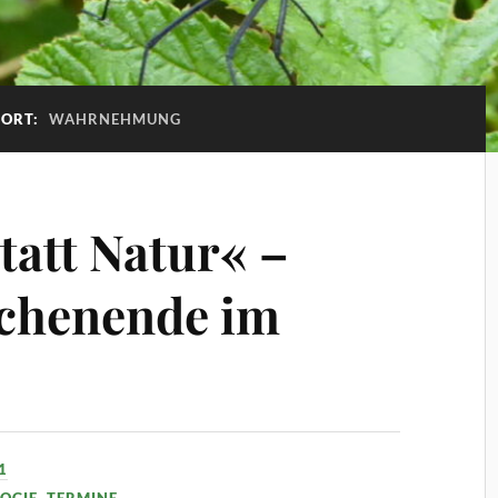
ORT:
WAHRNEHMUNG
att Natur« –
chenende im
1