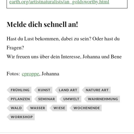
earth.org/artistnaturalists/an_goldsworthy.html
Melde dich schnell an!
Hast du Lust bekommen, dabei zu sein? Oder hast du
Fragen?
Wir freuen uns über dein Interesse, Johanna und Bene
Fotos:
cproppe
, Johanna
FRÜHLING
KUNST
LAND ART
NATURE ART
PFLANZEN
SEMINAR
UMWELT
WAHRNEHMUNG
WALD
WASSER
WIESE
WOCHENENDE
WORKSHOP