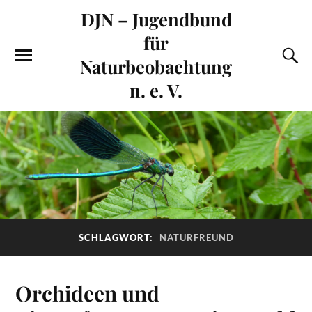
DJN – Jugendbund
für
Naturbeobachtung
n. e. V.
SCHLAGWORT:
NATURFREUND
Orchideen und