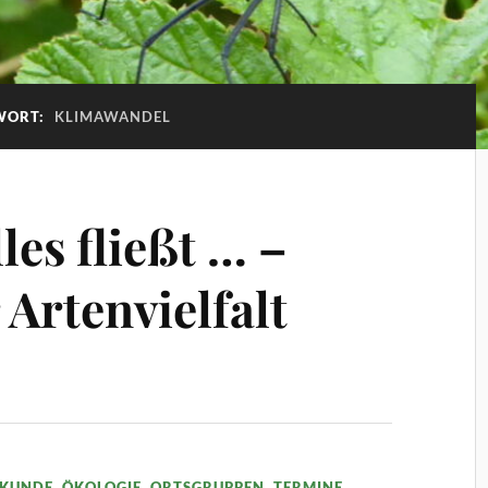
WORT:
KLIMAWANDEL
les fließt … –
Artenvielfalt
KUNDE
,
ÖKOLOGIE
,
ORTSGRUPPEN
,
TERMINE
,