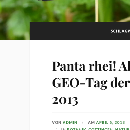
SCHLAG
Panta rhei! Al
GEO-Tag der 
2013
VON
ADMIN
AM
APRIL 5, 2013
IN
BOTANIK
,
GÖTTINGEN
,
NATUR