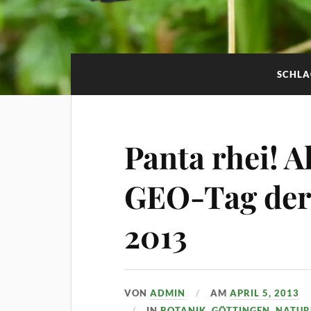
SCHL
Panta rhei! Al
GEO-Tag der 
2013
VON
ADMIN
AM
APRIL 5, 2013
IN
BOTANIK
,
GÖTTINGEN
,
NATUR