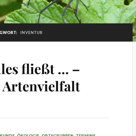
AGWORT:
INVENTUR
les fließt … –
Artenvielfalt
KUNDE
,
ÖKOLOGIE
,
ORTSGRUPPEN
,
TERMINE
,