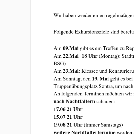
Wir haben wieder einen regelmäßige
Folgende Exkursionsziele sind bereits
09.Mai
Am
gibt es ein Treffen zu Re
22.Mai 18 Uhr
Am
(Montag): Stadtn
BSG)
23.Mai
Am
: Kiessee und Renaturieru
19. Ma
Am Sonntag, den
i geht es be
Truppenübungsplatz Sontra, um nach 
An folgenden Terminen möchten wir i
nach Nachtfaltern
schauen:
17.06 21 Uhr
15.07 21 Uhr
19.08 21 Uhr
(immer Samstags)
weitere Nachtfaltertermine
werden s