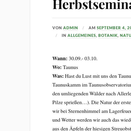
Herbstsemin
VON
ADMIN
AM
SEPTEMBER 4, 2
IN
ALLGEMEINES
,
BOTANIK
,
NAT
Wann:
30.09.- 03.10.
Wo:
Taunus
Was:
Hast du Lust mit uns den Taun
Taunuskamm im Taunusobservatorium 
den umliegenden Wälder nach Allerlei
Pilze sprießen…). Die Natur der erst
wir bei Sternenhimmel am Lagerfeuer
und Wetter werden wir auch das wied
aus den Äpfeln der hiesigen Streuobs