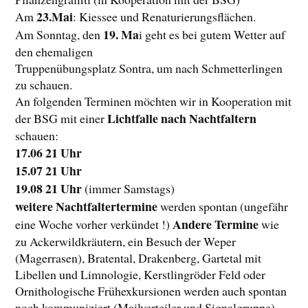
23.Mai
Am
: Kiessee und Renaturierungsflächen.
19. Ma
Am Sonntag, den
i geht es bei gutem Wetter auf
den ehemaligen
Truppenübungsplatz Sontra, um nach Schmetterlingen
zu schauen.
An folgenden Terminen möchten wir in Kooperation mit
Lichtfalle nach Nachtfaltern
der BSG mit einer
schauen:
17.06 21 Uhr
15.07 21 Uhr
19.08 21 Uhr
(immer Samstags)
weitere Nachtfaltertermine
werden spontan (ungefähr
Andere Termine
eine Woche vorher verkündet !)
wie
zu Ackerwildkräutern, ein Besuch der Weper
(Magerrasen), Bratental, Drakenberg, Gartetal mit
Libellen und Limnologie, Kerstlingröder Feld oder
Ornithologische Frühexkursionen werden auch spontan
noch kommuniziert (Mailverteiler und Signalgruppe).